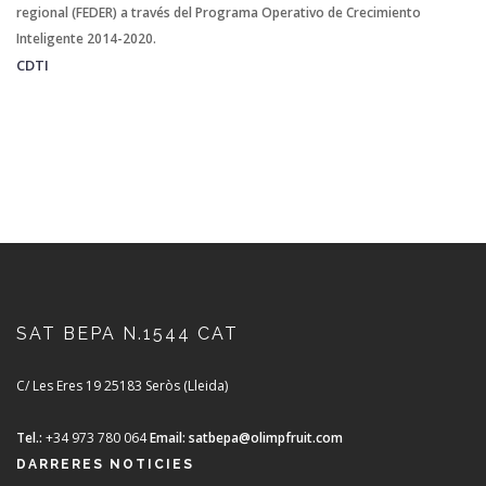
regional (FEDER) a través del Programa Operativo de Crecimiento
Inteligente 2014-2020.
CDTI
SAT BEPA N.1544 CAT
C/ Les Eres 19
25183 Seròs (Lleida)
Tel.:
+34 973 780 064
Email:
satbepa@olimpfruit.com
DARRERES NOTICIES