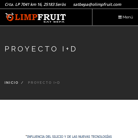
Pasar
Crta. LP 7041 km 16, 25183 Seròs satbepa@olimpfruit.com
al
Menú
contenido
principal
PROYECTO I+D
INICIO
PROYECTO I+D