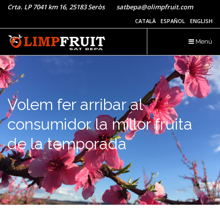
Pasar
Crta. LP 7041 km 16, 25183 Seròs satbepa@olimpfruit.com
al
CATALÀ
ESPAÑOL
ENGLISH
contenido
principal
Menú
Volem fer arribar al
VENDA DE PROXIMITAT
PRODUÏM SOTA LES
CURA DE
RECOLLIDA
consumidor
la millor fruita
TÈCNIQUES DE
EN EL SEU PUNT
de la temporada
PRODUCCIÓ
INTEGRADA