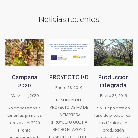
Noticias recientes
Campaña
PROYECTO I+D
Producción
2020
integrada
Enero 28, 2019
Marzo 11, 2020
Enero 28, 2019
RESUMEN DEL
PROYECTO DE I+D DE
Ya empezamos a
SAT Bepa esta en
LA EMPRESA
tener las primeras
fase de producir con
(PROYECTO QUE HA
cerezas del 2020.
las técnicas de
RECIBO EL APOYO
Pronto
producción
FINANCIERO DE CDTI...
empezaremos la
integrada para no