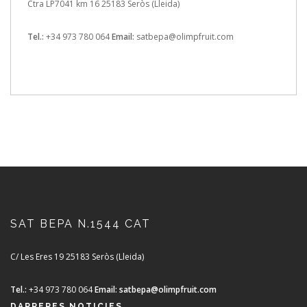
Ctra LP7041 km 16
25183 Seròs (Lleida)
Tel.:
+34 973 780 064
Email:
satbepa@olimpfruit.com
SAT BEPA N.1544 CAT
C/ Les Eres 19
25183 Seròs (Lleida)
Tel.:
+34 973 780 064
Email:
satbepa@olimpfruit.com
DARRERES NOTICIES