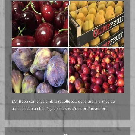
SAT Bepa comença amb la recol·lecció de la cirera al mes de
abril i acaba amb la figa als mesos d'octubre/novembre.