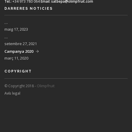
Tel.:
+34 973 780 064
Email:
satbepa@olimpfruit.com
DARRERES NOTICIES
…
maig 17, 2023
…
setembre 27, 2021
Campanya 2020
març 11, 2020
COPYRIGHT
Olimpfruit
© Copyright 2018 -
Avís legal