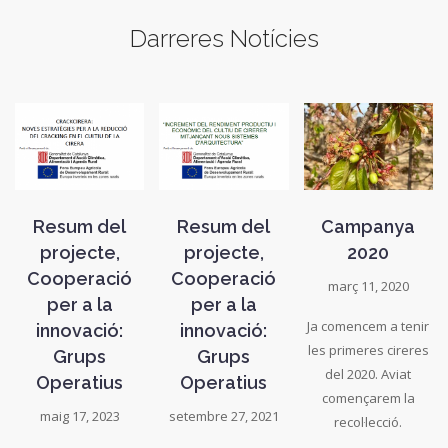
Darreres Notícies
Resum del
Resum del
Campanya
projecte,
projecte,
2020
Cooperació
Cooperació
març 11, 2020
per a la
per a la
Ja comencem a tenir
innovació:
innovació:
les primeres cireres
Grups
Grups
del 2020. Aviat
Operatius
Operatius
començarem la
maig 17, 2023
setembre 27, 2021
recol·lecció.