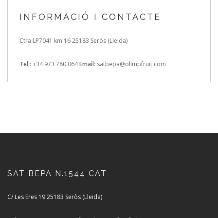
INFORMACIÓ I CONTACTE
Ctra LP7041 km 16
25183 Seròs (Lleida)
Tel.:
+34 973 780 064
Email:
satbepa@olimpfruit.com
SAT BEPA N.1544 CAT
C/ Les Eres 19
25183 Seròs (Lleida)